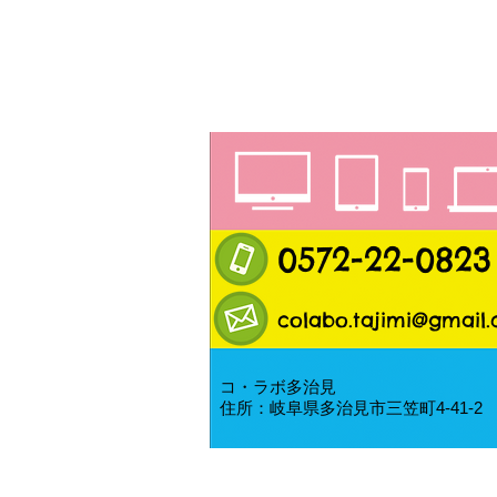
0572-22-0823
colabo.tajimi@gmail
コ・ラボ多治見
住所：岐阜県多治見市三笠町4-41-2