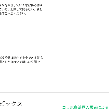
未来を牽引していく意欲ある仲間
ている、起業して間もない、新し
是非ご入居ください。
内
ボ多治見は静かで集中できる環境
調としたきれいで新しい空間で
 トピックス
コラボ多治見入居者による