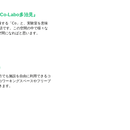
o-Labo多治見』
味する「Co」と、実験室を意味
造語です。この空間の中で様々な
空間になればと思います。
中
方でも施設を自由に利用できるコ
コワーキングスペースやフリーブ
きます。