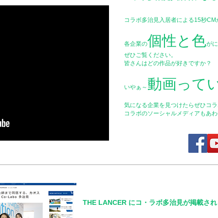
コラボ多治見入居者による15秒C
個性と色
各企業の
がに
ぜひご覧ください。
皆さんはどの作品が好きですか？
動画って
いやぁ～
気になる企業を見つけたらぜひコラ
コラボのソーシャルメディアもあわ
THE LANCER にコ・ラボ多治見が掲載さ