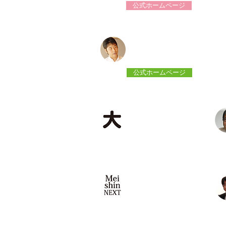
公式ホームページ
2B
有建築設計舎
＜一級建築士事務所＞
公式ホームページ
2F
整体＆ほぐし 大
＜整体＆ほぐし＞
2F
名神建工 ネクスト
＜屋根修理＞