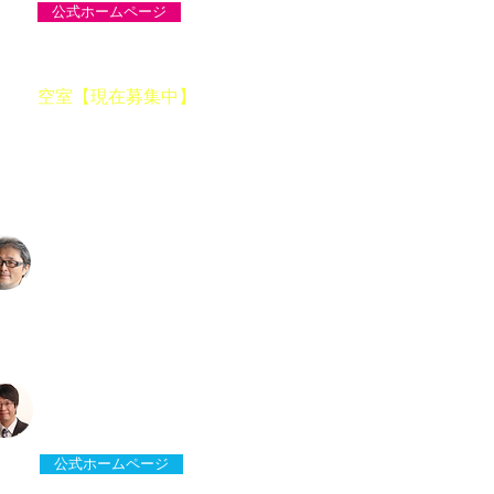
公式ホームページ
2C
空室【現在募集中】
＜ー＞
2E
TEXT LABO
＜コピーライター＞
2G
望月社会保険労務士事務所
＜社労士事務所＞
公式ホームページ