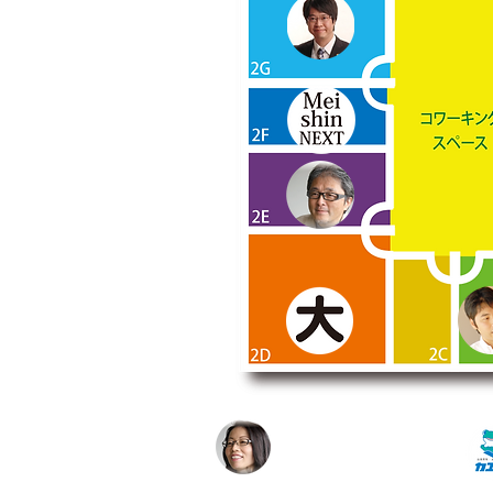
管理事務所
林 千代子
＜コラボ多治見 オーナー＞