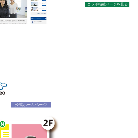
コラボ掲載ページを見る
Fa
紹介
1A
㈱ジフロ
＜映像制作・広告代理＞
公式ホームページ