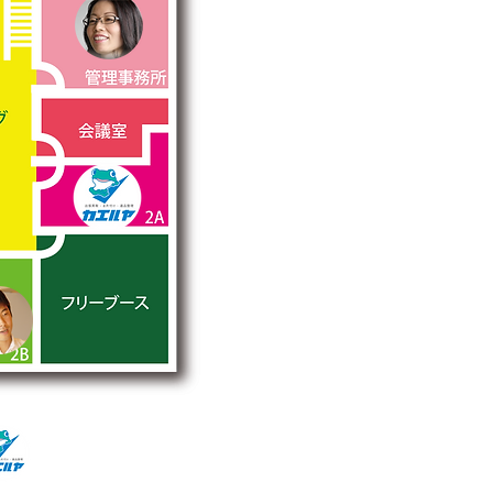
2A
カエルヤ
＜出張買取・お片付け・遺品整理＞